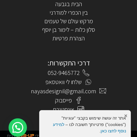
הבית בגבעה
בין הכפרי למודרני
מרקש עולם של טעמים
סלון כלות – לימור בן יוסף
הצהרת פרטיות
דרכי התקשרות:
052-9465772
שלחו לי וואטסאפ
nayasdesignil@gmail.com
פייסבוק
אינסטגרם
×
אתר זה עושה שימוש בקבצי "עוגיות"
("cookies") פרטיותך חשובה לנו –
למידע
נוסף לחצו כאן
.
כל הזכויות שמורות לאביבית אבורוס | עיצוב ופיתוח בוצע על ידי
בניית