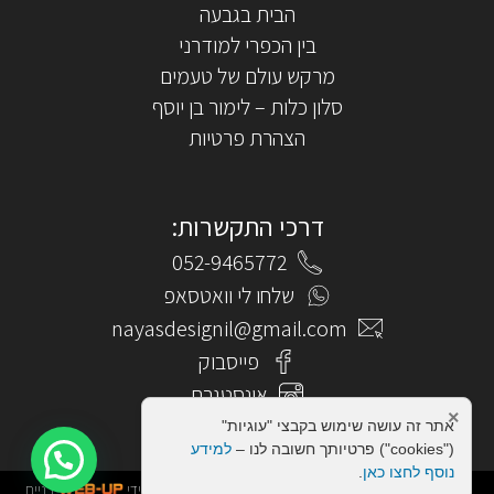
הבית בגבעה
בין הכפרי למודרני
מרקש עולם של טעמים
סלון כלות – לימור בן יוסף
הצהרת פרטיות
דרכי התקשרות:
052-9465772
שלחו לי וואטסאפ
nayasdesignil@gmail.com
פייסבוק
אינסטגרם
×
אתר זה עושה שימוש בקבצי "עוגיות"
("cookies") פרטיותך חשובה לנו –
למידע
נוסף לחצו כאן
.
כל הזכויות שמורות לאביבית אבורוס | עיצוב ופיתוח בוצע על ידי
בניית