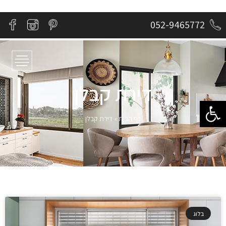
052-9465772
דירת קבלן
פתח סרגל נגישות
דף הבית
»
דירת קבלן
בלוג