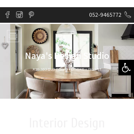
052-9465772
Naya's Design Studio​
פתח סרגל נגישות
דף הבית
»
מאמרים
»
מעצבת פנים כפר סבא
Interior Design